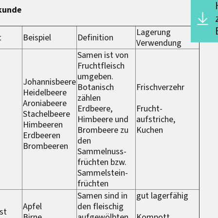
kunde
Lagerung
t
Beispiel
Definition
Verwendung
Samen ist von
Fruchtfleisch
umgeben.
Johannisbeere
Botanisch
Frischverzehr
Heidelbeere
zählen
Aroniabeere
Erdbeere,
Frucht-
Stachelbeere
Himbeere und
aufstriche,
Himbeeren
Brombeere zu
Kuchen
Erdbeeren
den
Brombeeren
Sammelnuss-
früchten bzw.
Sammelstein-
früchten
Samen sind in
gut lagerfähig
Apfel
den fleischig
st
Birne
aufgewölbten
Kompott,