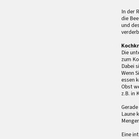
In der 
die Bee
und des
verderb
Kochkr
Die unt
zum Ko
Dabei s
Wenn Si
essen k
Obst we
z.B. in
Gerade 
Laune k
Mengen 
Eine in