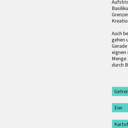
Aufstri
Basilik
Grenzen
Kreati
Auch be
gehen u
Gerade 
eignen 
Menge Z
durch B
Getre
Eier
Kartof