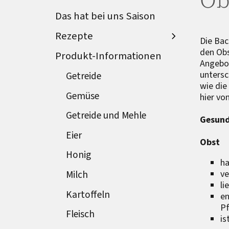
Das hat bei uns Saison
Rezepte
Die Bac
den Obs
Produkt-Informationen
Angebot
untersc
Getreide
wie die
Gemüse
hier vo
Getreide und Mehle
Gesund
Eier
Obst
Honig
ha
ve
Milch
li
Kartoffeln
en
Pf
Fleisch
is