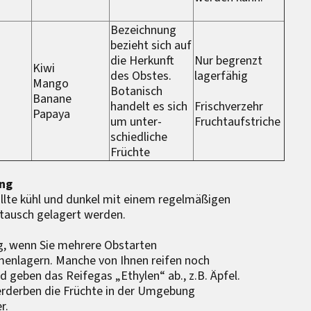
Bezeichnung
bezieht sich auf
die Herkunft
Nur begrenzt
Kiwi
des Obstes.
lagerfähig
Mango
Botanisch
Banane
handelt es sich
Frischverzehr
Papaya
um unter-
Fruchtaufstriche
schiedliche
Früchte
ng
llte kühl und dunkel mit einem regelmäßigen
tausch gelagert werden.
, wenn Sie mehrere Obstarten
enlagern. Manche von Ihnen reifen noch
d geben das Reifegas „Ethylen“ ab., z.B. Äpfel.
rderben die Früchte in der Umgebung
er.