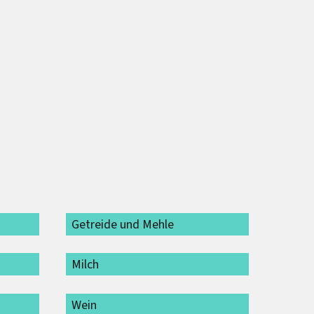
Getreide und Mehle
Milch
Wein