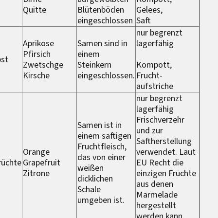
Quitte
Blütenböden
Gelees,
eingeschlossen
Saft
nur begrenzt
Aprikose
Samen sind in
lagerfähig
Pfirsich
einem
bst
Zwetschge
Steinkern
Kompott,
Kirsche
eingeschlossen.
Frucht-
aufstriche
nur begrenzt
lagerfähig
Frischverzehr
Samen ist in
und zur
einem saftigen
Saftherstellung
Fruchtfleisch,
Orange
verwendet. Laut
das von einer
rüchte
Grapefruit
EU Recht die
weißen
Zitrone
einzigen Früchte
dicklichen
aus denen
Schale
Marmelade
umgeben ist.
hergestellt
werden kann.