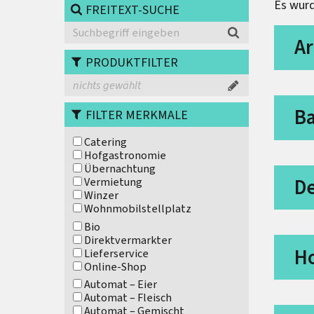
Es wurd
FREITEXT-SUCHE
Ar
PRODUKTFILTER
nichts gewählt
Ba
FILTER MERKMALE
Catering
Hofgastronomie
Übernachtung
D
Vermietung
Winzer
Wohnmobilstellplatz
Bio
Direktvermarkter
Ho
Lieferservice
Online-Shop
Automat – Eier
Automat – Fleisch
Automat – Gemischt